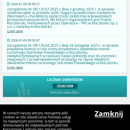
2026-01-09 09:09:27
Zarządzenie Nr OR.120.67.2025 z dnia 2 grudnia 2025 r. w sprawie
ustalenia opłat za przewóz osób i bagażu w publicznym transporcie
zbiorowym o charakterze użyteczności publicznej w powiatowych
przewozach pasażerskich, dla których organizatorem jest Powiat
Kluczborski, realizowanych przez Operatora – PKS w Kluczborku Sp. z
o.o. z siedzibą w Kluczborku
Czytaj dalej
2026-01-09 09:09:07
Zarządzenie Nr OR.120.64.2025 z dnia 26 listopada 2025 r. w sprawie
powołania Komisji w celu oceny przydatności składników mienia
ruchomego Starostwa Powiatowego w Kluczborku,
niewykorzystywanych w realizacji zadań jednostki oraz do czynności
związanych z przeprowadzeniem przetargu na zbycie zbędnych
składników mienia ruchomego Starostwa Powiatowego w Kluczborku
Czytaj dalej
LICZNIK ODWIEDZIN
33361358
Od dnia 26 czerwca 2003 r.
Przejdź do góry
Zamknij
W ramach naszej witryny stosujemy pliki
cookies w celu świadczenia Państwu usług
na najwyższym poziomie, w tym w sposób
dostosowany do indywidualnych potrzeb.
Starostwo Powiatowe w Kluczborku
Korzystanie z witryny bez zmiany ustawień