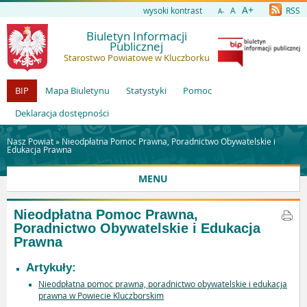
A+
wysoki kontrast
A
RSS
A-
Biuletyn Informacji
Publicznej
Starostwo Powiatowe w Kluczborku
BIP
Mapa Biuletynu
Statystyki
Pomoc
Deklaracja dostępności
Nasz Powiat »
Nieodpłatna Pomoc Prawna, Poradnictwo Obywatelskie i
Edukacja Prawna
MENU
Nieodpłatna Pomoc Prawna,
Poradnictwo Obywatelskie i Edukacja
Prawna
Artykuły:
Nieodpłatna pomoc prawna, poradnictwo obywatelskie i edukacja
prawna w Powiecie Kluczborskim