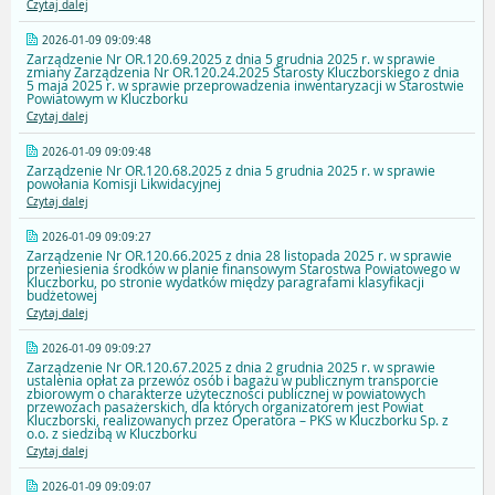
Czytaj dalej
2026-01-09 09:09:48
Zarządzenie Nr OR.120.69.2025 z dnia 5 grudnia 2025 r. w sprawie
zmiany Zarządzenia Nr OR.120.24.2025 Starosty Kluczborskiego z dnia
5 maja 2025 r. w sprawie przeprowadzenia inwentaryzacji w Starostwie
Powiatowym w Kluczborku
Czytaj dalej
2026-01-09 09:09:48
Zarządzenie Nr OR.120.68.2025 z dnia 5 grudnia 2025 r. w sprawie
powołania Komisji Likwidacyjnej
Czytaj dalej
2026-01-09 09:09:27
Zarządzenie Nr OR.120.66.2025 z dnia 28 listopada 2025 r. w sprawie
przeniesienia środków w planie finansowym Starostwa Powiatowego w
Kluczborku, po stronie wydatków między paragrafami klasyfikacji
budżetowej
Czytaj dalej
2026-01-09 09:09:27
Zarządzenie Nr OR.120.67.2025 z dnia 2 grudnia 2025 r. w sprawie
ustalenia opłat za przewóz osób i bagażu w publicznym transporcie
zbiorowym o charakterze użyteczności publicznej w powiatowych
przewozach pasażerskich, dla których organizatorem jest Powiat
Kluczborski, realizowanych przez Operatora – PKS w Kluczborku Sp. z
o.o. z siedzibą w Kluczborku
Czytaj dalej
2026-01-09 09:09:07