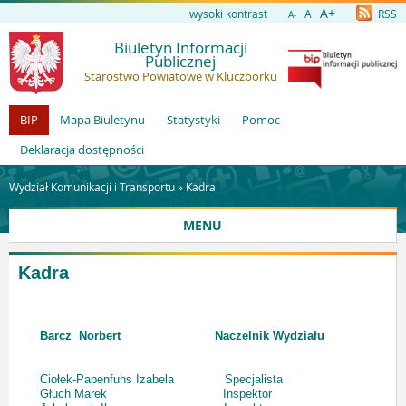
A+
wysoki kontrast
A
RSS
A-
Biuletyn Informacji
Publicznej
Starostwo Powiatowe w Kluczborku
BIP
Mapa Biuletynu
Statystyki
Pomoc
Deklaracja dostępności
Wydział Komunikacji i Transportu »
Kadra
MENU
Kadra
Barcz Norbert Naczelnik Wydziału
Ciołek-Papenfuhs Izabela Specjalista
Głuch Marek Inspektor