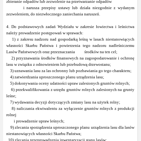
zbieranie odpadów lub zezwolenie na przetwarzanie odpadów
i narusza przepisy ustawy lub działa niezgodnie z wydanym
zezwoleniem, do niezwłocznego zaniechania naruszeń.
4. Do podstawowych zadań Wydziału w zakresie łowiectwa i leśnictwa
należy prowadzenie postępowań w sprawach:
1) z zakresu nadzoru nad gospodarką leśną w lasach niestanowiących
własności Skarbu Państwa i powierzenia tego nadzoru nadleśniczemu
Lasów Państwowych oraz przeznaczania środków na ten cel;
2) przyznawania środków finansowych na zagospodarowanie i ochronę
lasu w związku z odnowieniem lub przebudową drzewostanu;
3) uznawania lasu za las ochronny lub pozbawiania go tego charakteru;
4) zatwierdzania uproszczonego planu urządzenia lasu;
5) dokonywania oceny udatności upraw zalesionych gruntów rolnych;
6) przekwalifikowania z urzędu gruntów rolnych zalesionych na grunty
leśne;
7) wydawania decyzji dotyczących zmiany lasu na użytek rolny;
8) naliczania ekwiwalentu za wyłączenie gruntów rolnych z produkcji
rolnej
i prowadzenie upraw leśnych;
9) zlecania sporządzenia uproszczonego planu urządzenia lasu dla lasów
niestanowiących własności Skarbu Państwa;
10) zlecania przeprowadzenia inwentaryzacji stanu lasów;