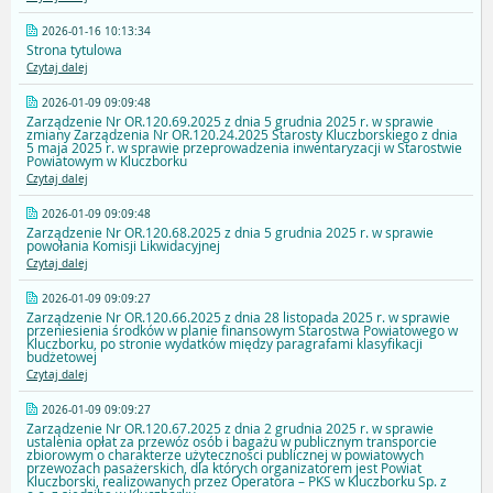
2026-01-16 10:13:34
Strona tytulowa
Czytaj dalej
2026-01-09 09:09:48
Zarządzenie Nr OR.120.69.2025 z dnia 5 grudnia 2025 r. w sprawie
zmiany Zarządzenia Nr OR.120.24.2025 Starosty Kluczborskiego z dnia
5 maja 2025 r. w sprawie przeprowadzenia inwentaryzacji w Starostwie
Powiatowym w Kluczborku
Czytaj dalej
2026-01-09 09:09:48
Zarządzenie Nr OR.120.68.2025 z dnia 5 grudnia 2025 r. w sprawie
powołania Komisji Likwidacyjnej
Czytaj dalej
2026-01-09 09:09:27
Zarządzenie Nr OR.120.66.2025 z dnia 28 listopada 2025 r. w sprawie
przeniesienia środków w planie finansowym Starostwa Powiatowego w
Kluczborku, po stronie wydatków między paragrafami klasyfikacji
budżetowej
Czytaj dalej
2026-01-09 09:09:27
Zarządzenie Nr OR.120.67.2025 z dnia 2 grudnia 2025 r. w sprawie
ustalenia opłat za przewóz osób i bagażu w publicznym transporcie
zbiorowym o charakterze użyteczności publicznej w powiatowych
przewozach pasażerskich, dla których organizatorem jest Powiat
Kluczborski, realizowanych przez Operatora – PKS w Kluczborku Sp. z