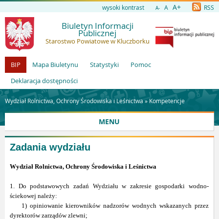
A+
wysoki kontrast
A
RSS
A-
Biuletyn Informacji
Publicznej
Starostwo Powiatowe w Kluczborku
BIP
Mapa Biuletynu
Statystyki
Pomoc
Deklaracja dostępności
Wydział Rolnictwa, Ochrony Środowiska i Leśnictwa »
Kompetencje
MENU
Zadania wydziału
Wydział Rolnictwa, Ochrony Środowiska i Leśnictwa
1. Do podstawowych zadań Wydziału w zakresie gospodarki wodno-
ściekowej należy:
1) opiniowanie kierowników nadzorów wodnych wskazanych przez
dyrektorów zarządów zlewni;