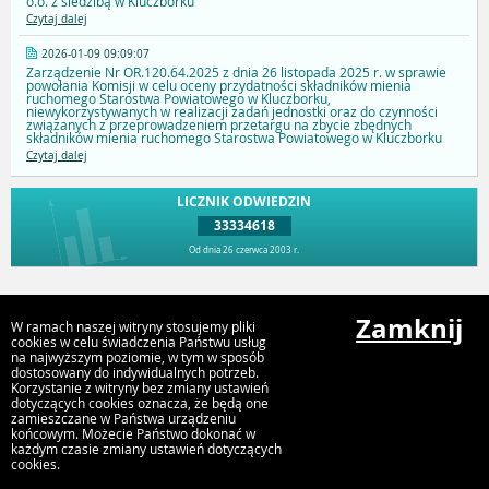
o.o. z siedzibą w Kluczborku
Czytaj dalej
2026-01-09 09:09:07
Zarządzenie Nr OR.120.64.2025 z dnia 26 listopada 2025 r. w sprawie
powołania Komisji w celu oceny przydatności składników mienia
ruchomego Starostwa Powiatowego w Kluczborku,
niewykorzystywanych w realizacji zadań jednostki oraz do czynności
związanych z przeprowadzeniem przetargu na zbycie zbędnych
składników mienia ruchomego Starostwa Powiatowego w Kluczborku
Czytaj dalej
LICZNIK ODWIEDZIN
33334618
Od dnia 26 czerwca 2003 r.
Przejdź do góry
Zamknij
W ramach naszej witryny stosujemy pliki
cookies w celu świadczenia Państwu usług
na najwyższym poziomie, w tym w sposób
dostosowany do indywidualnych potrzeb.
Starostwo Powiatowe w Kluczborku
Korzystanie z witryny bez zmiany ustawień
Katowicka 1, 46-200 Kluczbork
dotyczących cookies oznacza, że będą one
zamieszczane w Państwa urządzeniu
końcowym. Możecie Państwo dokonać w
każdym czasie zmiany ustawień dotyczących
cookies.