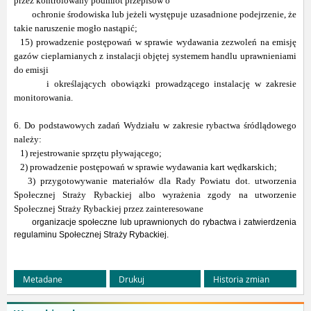
przez kontrolowany podmiot przepisów o
ochronie środowiska lub jeżeli występuje uzasadnione podejrzenie, że
takie naruszenie mogło nastąpić;
15) prowadzenie postępowań w sprawie wydawania zezwoleń na emisję
gazów cieplarnianych z instalacji objętej systemem handlu uprawnieniami
do emisji
i określających obowiązki prowadzącego instalację w zakresie
monitorowania.
6. Do podstawowych zadań Wydziału w zakresie rybactwa śródlądowego
należy:
1) rejestrowanie sprzętu pływającego;
2) prowadzenie postępowań w sprawie wydawania kart wędkarskich;
3) przygotowywanie materiałów dla Rady Powiatu dot. utworzenia
Społecznej Straży Rybackiej albo wyrażenia zgody na utworzenie
Społecznej Straży Rybackiej przez zainteresowane
organizacje społeczne lub uprawnionych do rybactwa i zatwierdzenia
regulaminu Społecznej Straży Rybackiej.
Metadane
Drukuj
Historia zmian