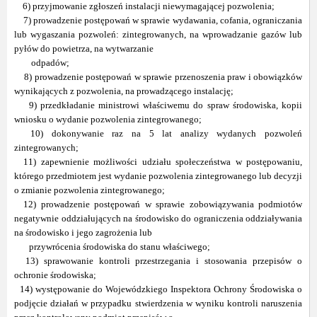
6) przyjmowanie zgłoszeń instalacji niewymagającej pozwolenia;
7) prowadzenie postępowań w sprawie wydawania, cofania, ograniczania
lub wygaszania pozwoleń: zintegrowanych, na wprowadzanie gazów lub
pyłów do powietrza, na wytwarzanie
odpadów;
8) prowadzenie postępowań w sprawie przenoszenia praw i obowiązków
wynikających z pozwolenia, na prowadzącego instalację;
9) przedkładanie ministrowi właściwemu do spraw środowiska, kopii
wniosku o wydanie pozwolenia zintegrowanego;
10) dokonywanie raz na 5 lat analizy wydanych pozwoleń
zintegrowanych;
11) zapewnienie możliwości udziału społeczeństwa w postępowaniu,
którego przedmiotem jest wydanie pozwolenia zintegrowanego lub decyzji
o zmianie pozwolenia zintegrowanego;
12) prowadzenie postępowań w sprawie zobowiązywania podmiotów
negatywnie oddziałujących na środowisko do ograniczenia oddziaływania
na środowisko i jego zagrożenia lub
przywrócenia środowiska do stanu właściwego;
13) sprawowanie kontroli przestrzegania i stosowania przepisów o
ochronie środowiska;
14) występowanie do Wojewódzkiego Inspektora Ochrony Środowiska o
podjęcie działań w przypadku stwierdzenia w wyniku kontroli naruszenia