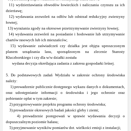
11) wydzierżawiania obwodów łowieckich i naliczania czynszu za ich
dzierżawę;
12) wydawania zezwoleń na odłów lub odstrzał redukcyjny zwierzyny
łownej;
13) wyrażania zgody na okresowe przetrzymywanie zwierzyny łownej;
14) wydawania zezwoleń na posiadanie i hodowanie lub utrzymywanie
chartów rasowych lub ich mieszańców;
15) wydawanie zaświadczeń czy działka jest objęta uproszczonym
planem urządzania lasu, sporządzonym na zlecenie Starosty
Kluczborskiego i czy dla w/w działki została
wydana decyzja określająca zadania z zakresu gospodarki leśnej.
5. Do podstawowych zadań Wydziału w zakresie ochrony środowiska
należy:
1) prowadzenie publicznie dostępnego wykazu danych o dokumentach,
oraz udostępnianie informacji o środowisku i jego ochronie oraz
pobieranie opłat w tym zakresie;
2) przygotowywanie projektu programu ochrony środowiska;
3) prowadzenie okresowych badań jakości gleby i ziemi;
4) prowadzenie postępowań w sprawie wydawania decyzji o
dopuszczalnym poziomie hałasu;
5) przyjmowanie wyników pomiarów dot. wielkości emisji z instalacji;