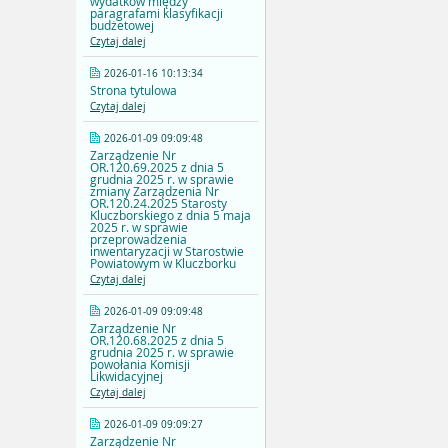
wydatków między
paragrafami klasyfikacji
budżetowej
Czytaj dalej
2026-01-16 10:13:34
Strona tytulowa
Czytaj dalej
2026-01-09 09:09:48
Zarządzenie Nr
OR.120.69.2025 z dnia 5
grudnia 2025 r. w sprawie
zmiany Zarządzenia Nr
OR.120.24.2025 Starosty
Kluczborskiego z dnia 5 maja
2025 r. w sprawie
przeprowadzenia
inwentaryzacji w Starostwie
Powiatowym w Kluczborku
Czytaj dalej
2026-01-09 09:09:48
Zarządzenie Nr
OR.120.68.2025 z dnia 5
grudnia 2025 r. w sprawie
powołania Komisji
Likwidacyjnej
Czytaj dalej
2026-01-09 09:09:27
Zarządzenie Nr