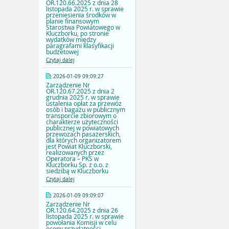
OR.120.66.2025 z dnia 28
listopada 2025 r. w sprawie
przeniesienia środków w
planie finansowym
Starostwa Powiatowego w
Kluczborku, po stronie
wydatków między
paragrafami klasyfikacji
budżetowej
Czytaj dalej
2026-01-09 09:09:27
Zarządzenie Nr
OR.120.67.2025 z dnia 2
grudnia 2025 r. w sprawie
ustalenia opłat za przewóz
osób i bagażu w publicznym
transporcie zbiorowym o
charakterze użyteczności
publicznej w powiatowych
przewozach pasażerskich,
dla których organizatorem
jest Powiat Kluczborski,
realizowanych przez
Operatora – PKS w
Kluczborku Sp. z o.o. z
siedzibą w Kluczborku
Czytaj dalej
2026-01-09 09:09:07
Zarządzenie Nr
OR.120.64.2025 z dnia 26
listopada 2025 r. w sprawie
powołania Komisji w celu
oceny przydatności