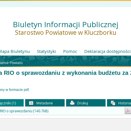
Biuletyn Informacji Publicznej
Starostwo Powiatowe w Kluczborku
Mapa Biuletynu
Statystyki
Pomoc
Deklaracja dostępności
nanse Powiatu
a RIO o sprawozdaniu z wykonania budżetu za 
pny w formacie pdf.
ączniki (1)
Metadane
Drukuj
Histori
a RIO o sprawozdaniu (140.7kB)