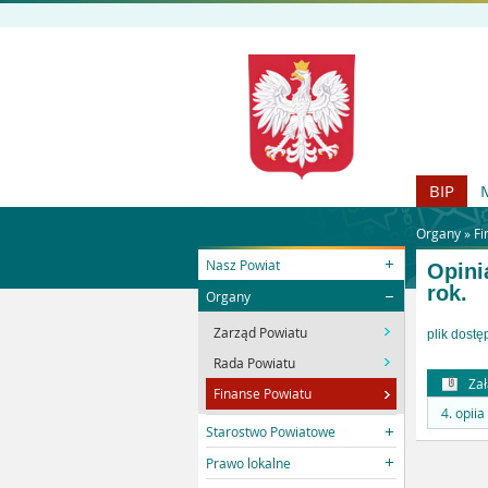
BIP
Organy »
Fi
Nasz Powiat
Opini
rok.
Organy
Zarząd Powiatu
plik dostę
Rada Powiatu
Zał
Finanse Powiatu
4. opii
Starostwo Powiatowe
Prawo lokalne