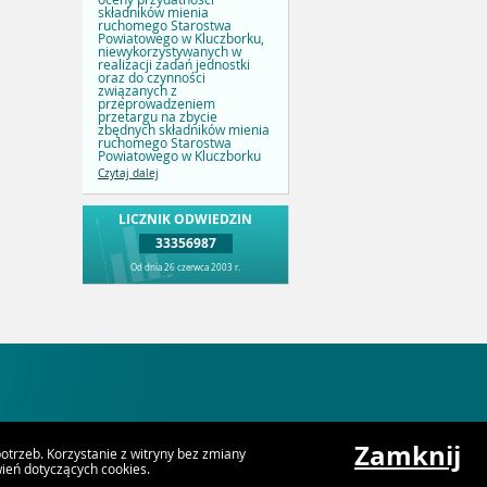
składników mienia
ruchomego Starostwa
Powiatowego w Kluczborku,
niewykorzystywanych w
realizacji zadań jednostki
oraz do czynności
związanych z
przeprowadzeniem
przetargu na zbycie
zbędnych składników mienia
ruchomego Starostwa
Powiatowego w Kluczborku
Czytaj dalej
LICZNIK ODWIEDZIN
33356987
Od dnia 26 czerwca 2003 r.
Zamknij
trzeb. Korzystanie z witryny bez zmiany
eń dotyczących cookies.