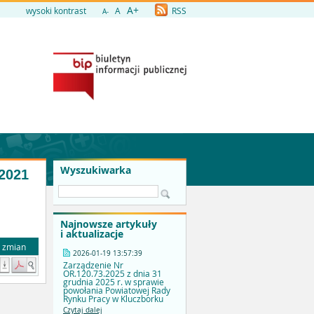
A+
wysoki kontrast
A
RSS
A-
Wyszukiwarka
2021
Najnowsze artykuły
i aktualizacje
a zmian
2026-01-19 13:57:39
Zarządzenie Nr
OR.120.73.2025 z dnia 31
grudnia 2025 r. w sprawie
powołania Powiatowej Rady
Rynku Pracy w Kluczborku
Czytaj dalej