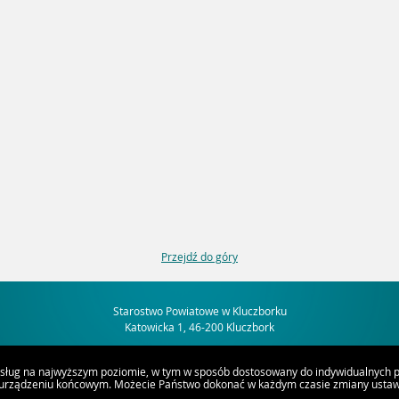
Przejdź do góry
Starostwo Powiatowe w Kluczborku
Katowicka 1, 46-200 Kluczbork
usług na najwyższym poziomie, w tym w sposób dostosowany do indywidualnych po
 urządzeniu końcowym. Możecie Państwo dokonać w każdym czasie zmiany ustawi