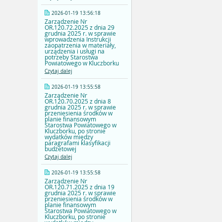
2026-01-19 13:56:18
Zarządzenie Nr
OR.120.72.2025 z dnia 29
grudnia 2025 r. w sprawie
wprowadzenia Instrukcji
zaopatrzenia w materiały,
urządzenia i usługi na
potrzeby Starostwa
Powiatowego w Kluczborku
Czytaj dalej
2026-01-19 13:55:58
Zarządzenie Nr
OR.120.70.2025 z dnia 8
grudnia 2025 r. w sprawie
przeniesienia środków w
planie finansowym
Starostwa Powiatowego w
Kluczborku, po stronie
wydatków między
paragrafami klasyfikacji
budżetowej
Czytaj dalej
2026-01-19 13:55:58
Zarządzenie Nr
OR.120.71.2025 z dnia 19
grudnia 2025 r. w sprawie
przeniesienia środków w
planie finansowym
Starostwa Powiatowego w
Kluczborku, po stronie