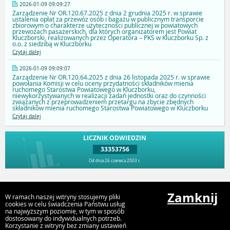
2026-01-09 09:09:27
Zarządzenie Nr OR.120.67.2025 z dnia 2 grudnia 2025 r. w sprawie
ustalenia opłat za przewóz osób i bagażu w publicznym transporcie
zbiorowym o charakterze użyteczności publicznej w powiatowych
przewozach pasażerskich, dla których organizatorem jest Powiat
Kluczborski, realizowanych przez Operatora – PKS w Kluczborku Sp. z
o.o. z siedzibą w Kluczborku
Czytaj dalej
2026-01-09 09:09:07
Zarządzenie Nr OR.120.64.2025 z dnia 26 listopada 2025 r. w sprawie
powołania Komisji w celu oceny przydatności składników mienia
ruchomego Starostwa Powiatowego w Kluczborku,
niewykorzystywanych w realizacji zadań jednostki oraz do czynności
związanych z przeprowadzeniem przetargu na zbycie zbędnych
składników mienia ruchomego Starostwa Powiatowego w Kluczborku
Czytaj dalej
LICZNIK ODWIEDZIN
33353756
Od dnia 26 czerwca 2003 r.
Przejdź do góry
Zamknij
W ramach naszej witryny stosujemy pliki
cookies w celu świadczenia Państwu usług
na najwyższym poziomie, w tym w sposób
dostosowany do indywidualnych potrzeb.
Starostwo Powiatowe w Kluczborku
Korzystanie z witryny bez zmiany ustawień
Katowicka 1, 46-200 Kluczbork