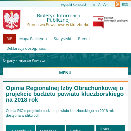
A+
wysoki kontrast
A
RSS
A-
Biuletyn Informacji
Publicznej
Starostwo Powiatowe w Kluczborku
BIP
Mapa Biuletynu
Statystyki
Pomoc
Deklaracja dostępności
Organy »
Finanse Powiatu
MENU
Opinia Regionalnej Izby Obrachunkowej o
projekcie budżetu powiatu kluczborskiego
na 2018 rok
Opinia RIO o projekcie budzetu powiatu kluczborskiego na 2018 rok
dostępna w pliku pdf.
Historia
Załączniki (1)
Metadane
Drukuj